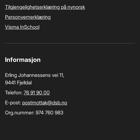
Tilgjengelighetserklæring på nynorsk
Personvernerklæring
Visma InSchool
Informasjon
Erling Johannessens vei 11,
9441 Fjelldal
Telefon:
76 91 90 00
E-post:
postmottak­@dsb.no
Org.nummer: 974 760 983