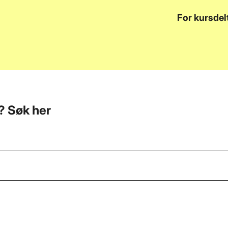
y
For kursdel
r? Søk her