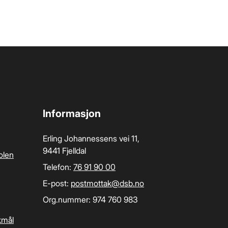
Informasjon
Erling Johannessens vei 11,
9441 Fjelldal
olen
Telefon:
76 91 90 00
E-post:
postmottak­@dsb.no
Org.nummer: 974 760 983
kmål