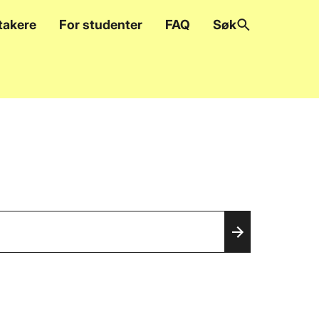
takere
For studenter
FAQ
Søk