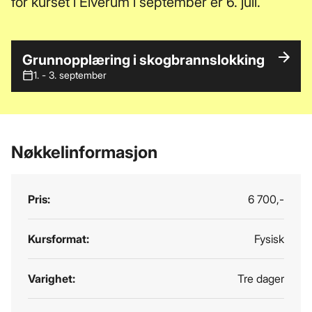
for kurset i Elverum i september er 6. juli.
Grunnopplæring i skogbrannslokking
1. - 3. september
Nøkkelinformasjon
Pris:
6 700,-
Kursformat:
Fysisk
Varighet:
Tre dager