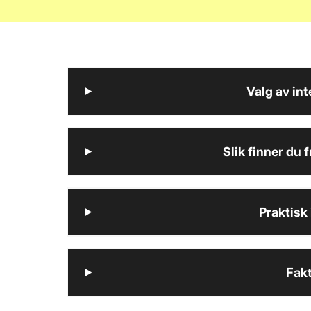
Valg av int
Slik finner du 
Praktisk
Fakt