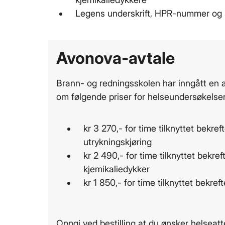
Legens underskrift, HPR-nummer og
Avonova-avtale
Brann- og redningsskolen har inngått en
om følgende priser for helseundersøkelse
kr 3 270,- for time tilknyttet bekre
utrykningskjøring
kr 2 490,- for time tilknyttet bekre
kjemikaliedykker
kr 1 850,- for time tilknyttet bekre
Oppgi ved bestilling at du ønsker helseatte