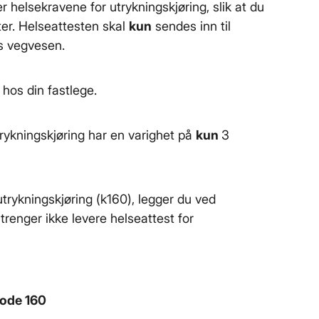
r helsekravene for utrykningskjøring, slik at du
er. Helseattesten skal
kun
sendes inn til
ns vegvesen.
t hos din fastlege.
ykningskjøring har en varighet på
kun
3
utrykningskjøring (k160), legger du ved
renger ikke levere helseattest for
kode 160