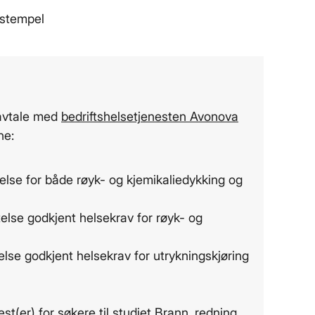
 stempel
 avtale med
bedriftshelsetjenesten Avonova
ne:
ftelse for både røyk- og kjemikaliedykking og
ftelse godkjent helsekrav for røyk- og
ftelse godkjent helsekrav for utrykningskjøring
st(er) for søkere til studiet Brann, redning