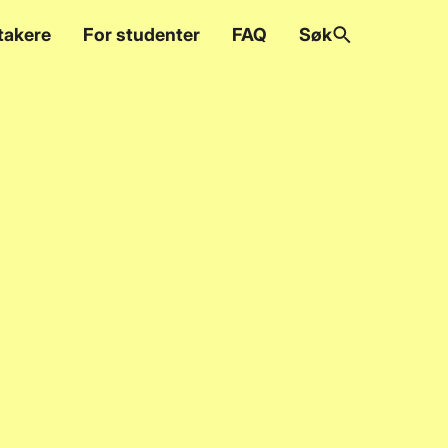
takere
For studenter
FAQ
Søk