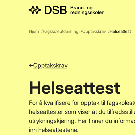
Men
Hjem
Fagskoleutdanning
Opptakskrav
Helseattest
Opptakskrav
Helseattest
For å kvalifisere for opptak til fagskole
helseattester som viser at du tilfredsstil
utrykningskjøring. Her finner du infor
inn helseattestene.